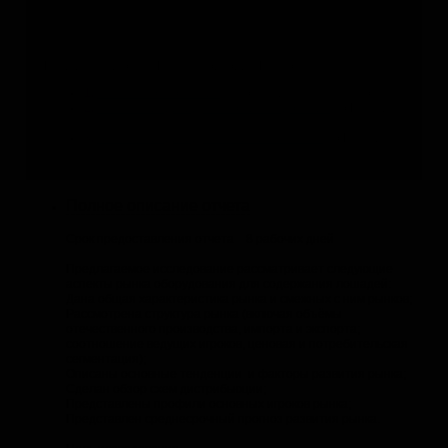
Не нашли подходящее исследование?
Если данный отчёт Вам не подходит, Вы можете:
1.
Заказать обновление
с уточнением структуры отчёта
2.
Заказать индивидуальное исследование
по Вашей
теме
3.
Заказать индивидуальный бизнес-план
по Вашей
теме
Полное описание отчета
Срок предоставления отчета 8 рабочих дней
Предлагаемое исследование рассматривает следующие
аспекты рынка оборудования для содержания лошадей:
Дана общая характеристика рынка и смежных с ним рынков;
Рассмотрена структура рынка (включая объёмы
отечественного производства, импорта и экспорта;
соотношение ведущих игроков, ценовая и потребительская
сегментация);
Описаны основные тенденции и факторы развития рынка;
Сделан обзор схем дистрибьюции;
Представлены профили основных игроков рынка;
Представлен среднесрочный прогноз развития рынка.