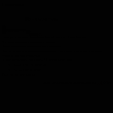
Статистика
Copyright © Китайско-Российский Золотой Мост. All Rights Reserved
Все права защищены и охраняются законом.
Любое копирование материалов сайта запрещено.
При частичном использовании информации с сайта www.china-bridge.ru активная
ссылка на наш сайт обязательна.
У вас остались вопросы? Позвоните нам!
Тел.
Китай 10 86 13910036529
Тел.
Россия 8 903 6516408
Все наши контакты
Сайт разработан компанией
ioCODERS