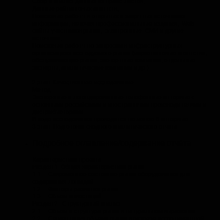
Сбор и анализ данных из прайс-листов;
Данные рейтинговых агентств;
Поисковые работы в открытых и закрытых источниках
информации, включая профессиональные издания, Web-
сайты участников рынка, электронные СМИ и другие
источники;
Поисковые работы по запросам в инфраструктурных
организациях исследуемого рынка (маркетинговые агентства,
обслуживающие рынки, экспертные компании, отдельные
эксперты, аналитические компании и др.).
2 этап. Качественное исследование.
Метод:
Экспертные и легендированные телефонные интервью с
основными российскими и иностранными производителями и
дистрибьюторами.
В ходе исследования проводится не менее 6 интервью.
3 этап. Подготовка сводного аналитического отчета.
Подробное оглавление/содержание отчёта
Характеристика проекта
Раздел 1. Общая характеристика рынка
1.1. Современное состояние рынка оборудования для
содержания лошадей
1.2. Факторы развития рынка
1.3. Объем инвестиций
Раздел 2. Структурный анализ
2.1. Объем и структура рынка в натуральном выражении
2.2. Сегментация объема рынка в разрезе ассортиментной