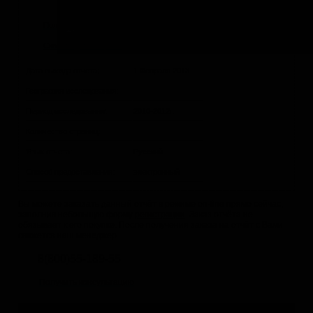
Получить скидку
Скачать демо-версию
Дата выхода отчета:
1 Февраля 2013
География исследования:
Период исследования:
2010-2012г.
Количество страниц:
Язык отчета:
Русский
Способ предоставления:
электронный
Вы можете заказать данный отчёт в режиме on-line прямо сейчас,
заполнив небольшую форму
регистрации
. Заказ отчёта не
обязывает к его покупке. После получения заказа на отчёт с Вами
свяжется наш менеджер.
8(800)55-189-55
Получить консультацию