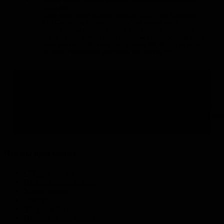
2015 год
Дата подготовки обзора: декабрь 2015 года Компания:
Pro-Consulting Способ оплаты: наличный либо
безналичный расчет, предоплата Способ получения:
электронной почтой либо курьером в электронном или в
печатном виде Количество страниц: 48, Arial, 1 интервал,
10 кегль Графиков и диаграмм: 48 Таблиц: 16
Навигация по разделу
Бизнес-
Все
Заказные
планы
отрасли
исследования
Вопрос-
Отзывы
Спецпредложен
ответ
Что мы предлагаем
Оборудование
Линии производства
Мини заводы
Заводы
Услуги в Китае
Продвижение бизнеса