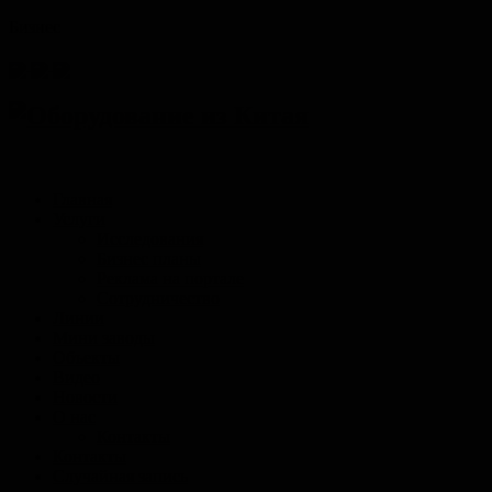
Бизнес
Главная
Услуги
Исследования
Бизнес планы
Реклама на портале
Сотрудничество
Линии
Мини заводы
Объекты
Видео
Новости
О нас
Контакты
Контакты
Случайная запись