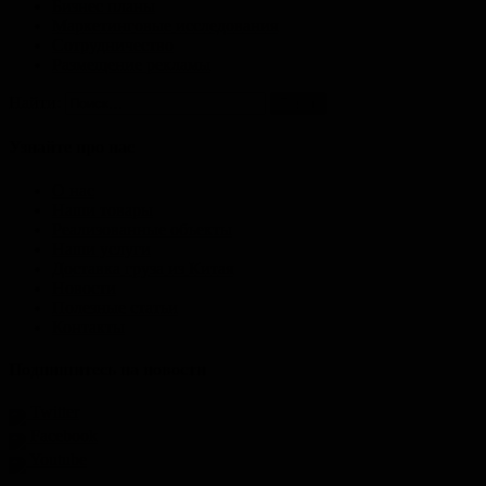
Бизнес планы
Маркетинговые исследования
Сотрудничество
Размещение рекламы
Найти:
Узнайте про нас
О нас
Наши товары
Реализованные объекты
Наши услуги
Доставка груза из Китая
Новости
Полезные статьи
Контакты
Подпишитесь на новости
Twitter
Facebook
Youtube