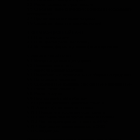
3.2. Расчет стоимости строительства
3.3. Описание технологического процесса и необходимого
оборудования
3.4. Прочие технологические вопросы
3.5. Сырье, материалы и комплектующие
4. ОРГАНИЗАЦИОННЫЙ ПЛАН
4.1. План по персоналу
4.2. План-график работ по проекту
4.3. Источники, формы и условия финансирования
5. ФИНАНСОВЫЙ ПЛАН
5.1. Исходные данные и допущения
5.2. Номенклатура и цены
5.3. Инвестиционные издержки
5.4. Потребность в первоначальных оборотных средствах
5.5. Налоговые отчисления
5.6. Операционные издержки (постоянные и переменные)
5.7. Расчет себестоимости
5.8. Расчет выручки
5.9. Прогноз прибылей и убытков
5.10. Прогноз движения денежных средств
5.11. Анализ эффективности проекта
5.11.1. Показатели эффективности проекта
5.11.2. Методика оценки эффективности проекта
5.11.3. Чистая приведенная стоимость (NPV)
5.11.4. Внутренняя норма доходности (IRR)
5.11.5. Индекс дох…
Обзор рынка соевого масла и соевого шрота Украины.