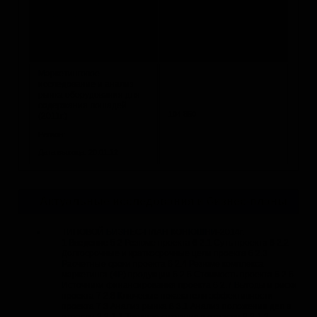
содержания лошадей
164 850
(2011-2012г.)
Регион:
Дата выхода: 01.02.13
Маркетинговое
исследование и анализ
рынка оборудования для
содержания лошадей
104 850
(2011г.)
Регион:
Дата выхода: 20.01.12
Актуальные исследования и бизнес-планы
ТИПОВОЙ БИЗНЕС-ПЛАН КОНЮШНИ-2014г.
1 Введение 5 2 Резюме проекта 6 2.1 Суть проекта 6 2.2
Долгосрочные и краткосрочные цели проекта 6 2.3
Расчетные сроки проекта 6 2.4 Резюме комплекса
маркетинга (4P) продукции 6 2.5 Стоимость проекта 6 2.6
Источники финансирования проекта 6 2.7 Выгоды и риски
проекта 7 2.8 Ключевые показатели эффективности
проекта 7 3 Анализ рынка 8 3.1 Анализ положения дел в
отрасли 8 3.1.1 Текущая ситуация в отрасли 8 3.1.2