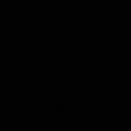
Факторы, влияющие на отрасль 9 3.2 Общие данные о
рынке 10 3.2.1 Объемы и емкость рынка 10 3.3
Сегментация рынка 14 3.3.1 Классификация лошадей 14
3.3.2 Питание лошадей 18 3.4 Ценообразование на рынке
20 3.5 Конкурентный анализ 21 3.5.1 Количественная и
качественная характеристика 21 3.5.2 Тенденции
основных производителей продукции 21 3.5.3 Анализ
политики продвижения 21 3.6 Анализ потребителей 21
3.6.1 Описание потребителей 21 3.6.2 Потребительские
предпочтения 22 4 Описание товара/услуги 23 4.1
Основные определения и описание товара 23 4.2
Сегментация услуг 23 4.3 Перспективы развития услуг 23
5 Маркетинговый план 24 5.1 Уникальные достоинства,
позиционирование 24 5.2 Ценовая политика 24 5.3
Концепция рекламы и PR. Программа по организации
рекламы 24 6 План продаж 26 6.1 Цены на услуги 26 6.2
Организация сбыта 27 6.3 План продаж на расчетный
период 27 7 Производственная ч…
Бизнес-план: Строительство коттеджного поселка в
Нижегородской области
1. РЕЗЮМЕ ПРОЕКТА
2. СУЩНОСТЬ ПРЕДЛАГАЕМОГО ПРОЕКТА
2.1. Месторасположение проекта
2.2. Особенности организации проекта
2.3. Информация об участниках проекта
2.4. Описание домов
3. ПРОИЗВОДСТВЕННЫЙ ПЛАН
3.1. Описание строящихся домов