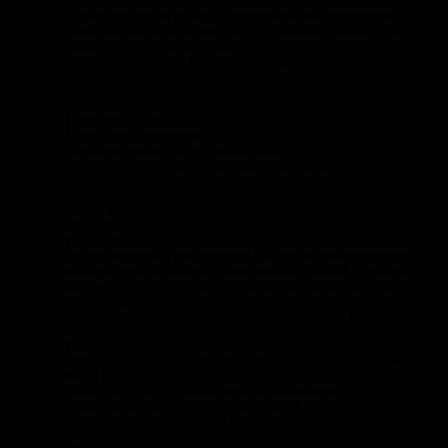
Цель исследования
Оценка состояния рынка оборудования для содержания
лошадей, анализ импорта и отечественного производства.
Ассортиментная сегментация
Для создания отчета Клиенту необходимо согласовать
ассортиментную сегментацию с агентством.
Финальная сегментация утверждается Заказчиком.
География исследования
Российская Федерация
Основные этапы и методология работ
Для решения поставленных задач исследование
реализуется в 3 этапа (в нижеследующей
последовательности):
1 этап. Рыночное исследование.
Метод: Кабинетное исследование.
Инструмент:
Анализ вторичной информации. На этом этапе исследований
используются готовые результаты исследований, статистика,
данные, полученные различными специализированными
организациями, объединениями, изданиями,
государственными организациями об изучаемом Рынке.
К кабинетным исследованиям относятся:
Сбор и анализ данных государственной статистики ФТС РФ,
ФСГС РФ;
Мониторинг СМИ: федеральных, региональных и
специализированных печатных изданий;
Специализированные базы данных;
Отраслевая статистика;