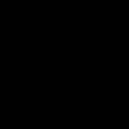
4
118 350
рогноз - 2024
118 350
21 гг.
ей сократился на 42,74% и составил 10,1 тыс. ед. против 17,6 тыс. ед. годо
д. В 2016 г. ожидается сокращение продаж новых седельных тягачей, что об
убля (согласно базовому сценарию средняя цена на нефть марки URALS дости
екторов российской экономики, незначительными объемами продаж новых се
 транспортными средствами вследствие роста цен на топливо, необходимост
 фоне ухудшения финансового состояния предприятий и организаций, являю
. Апрель, 2019
сийского рынка спецтехники. Задачи исследования Проанализировать объем и
овных игроках российского рынка спецтехники; Выявить тенденции и перспе
государственной статистики, ЕМИСС, ФТС); Анализ финансовой информации