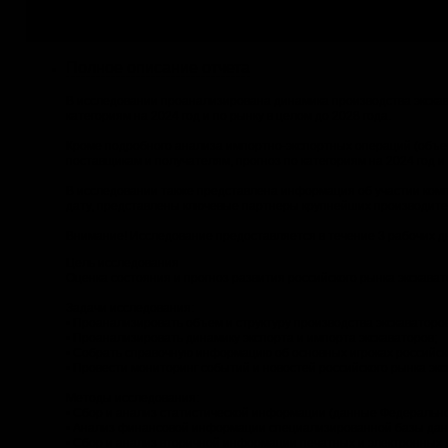
3.
по Вашей теме
Полное описание отчета
В исследовании проанализирована динамика производства экскав
категориям на 2024 год и по рынку в целом до 2028 года.
Кроме подробного анализа импортно-экспортных операций (объем
поставщикам и получателям, прогноз по категориям на 2024 год 
В исследовании также представлена информация об участии комп
дату, представлены ключевые партнеры крупнейших производите
Внимание! Исследование предоставляется в течение 3 рабочих д
Цель исследования
Оценка состояния и прогноз развития российского рынка экскават
Задачи исследования:
• Проанализировать объем и структуру производства экскаваторов
• Проанализировать динамику экспорта и импорта экскаваторов;
• Собрать справочную информацию об основных игроках российско
• Провести мониторинг событий и новостей российского рынка экс
Методы исследования:
• Сбор и анализ статистической информации (данные Федерально
• Анализ финансовой информации специализированной базы дан
• Сбор и анализ вторичной информации печатных и электронных