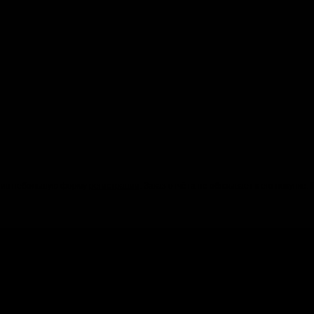
олнив небольшую форму
регистрации
. Заказ отчёта не обязывает к его покупке