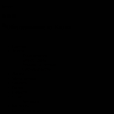
Бизнес
Главная
Услуги
Исследования
Бизнес планы
Реклама на портале
Сотрудничество
Линии
Мини заводы
Объекты
Видео
Новости
О нас
Контакты
Контакты
Случайная запись