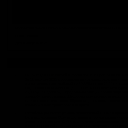
Российский рынок спецтехники: комплексный анализ и прогноз - 202
Регион: Россия
Дата выхода: 17.04.24
Российский рынок автомобилей-самосвалов: комплексный анализ и п
Регион: Россия
Дата выхода: 15.04.24
Актуальные исследования и бизнес-планы
Рынок седельных тягачей в России в 2015 г. Прогноз на 2016-20
За 12 месяцев 2015 г. российский рынок новых седельных тягач
рынке грузовых автомобилей до 20,82% против 21,54 год наза
РФ, снижением мировых цен на нефть и ослаблением курса р
75,00 руб. за доллар), продлением санкций против ряда с
автомобильного лизинга, удорожанием стоимости владения
тарифов автострахования; ростом цен на новые тягачи на
автомобильного транспорта и оборота…
Российский рынок спецтехники: комплексный анализ и прогноз
Цель исследования Оценка состояния и прогноз развития рос
импорта спецтехники; Собрать справочную информацию об осн
анализ первичной информации (данные Федеральной службы 