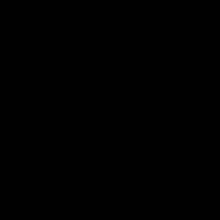
• Ассортимент и бренды продукции
• Новости компании
• Финансовые показатели
• Госзакупки
Новости и события на рынке экскаваторов в России
Приложения
Приложение 1. Список таблиц и диаграмм
Другие исследования по теме
Название исследования
Рынок тракторов в Китае: комплексный анализ и прогноз - 2024
Регион: Китай
Дата выхода: 19.04.24
Российский рынок погрузчиков: комплексный анализ и прогноз - 202
Регион: Россия
Дата выхода: 17.04.24
Российский рынок тракторов: комплексный анализ и прогноз - 2024
Регион: Россия
Дата выхода: 17.04.24