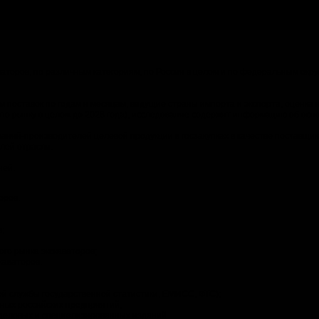
аторов, по различным категориям, по России в целом и по федеральным окр
 поставок по годам и месяцам, ведущие страны импорта и экспорта, оценка 
и по рынку в целом до 2028 года), исследование содержит информацию об осн
аний-производителей целевой продукции в госзакупках в качестве поставщик
лей отрасли.
ней.
оров.
;
го рынка экскаваторов;
каваторов.
й службы государственной статистики, ЕМИСС, ФТС);
ных российских предприятий;
 деловых и специализированных изданий.