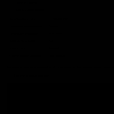
Получить скидку
Скачать демо-версию
Дата выхода отчета:
17 Апреля 2024
География исследования:
Россия
Период исследования:
2010-2024
Количество страниц:
153
Язык отчета:
Русский
Способ предоставления:
электронный
Вы можете заказать данный отчёт в режиме on-line прямо сейчас, зап
Получить консультацию
Не нашли подходящее исследование?
Если данный отчёт Вам не подходит, Вы можете:
1.
Заказать обновление
с уточнением структуры отчёта
2.
по Вашей теме