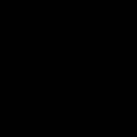
м ранее. На фоне существенного падения спроса сократилась и их доля на
условлено возможным: сохранением негативных тенденций в экономике
гнет отметки в 35,00 долларов за баррель, курс доллара составит
дельных тягачей по программам обновления автопарка и льготного
и выполнения новых требований стандартов безопасности и роста
щихся потребителями данной техники, сокращением грузооборота
 структуру рынка спецтехники ; Проанализировать динамику экспорта и
ктивы российского рынка спецтехники. Методы исследования Сбор и
 специализированной базы данных российских предприятий; Сбор и