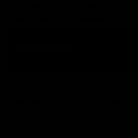
Вы здесь
Главная
Маркетинговые исследования
Маркетинговые исследования
Найти исследование
Пример:
SELECT word FROM research_queries_by_subotrs WHERE cnt <= 4 AND M
at /www/b2bcontext/htdocs/modules/MainMod.pm line 1277.
Все отрасли
Транспорт
Спецтехника
Бесплатная
аналитика
Российский рынок экскаваторов: комплексный анали
118 350 руб.