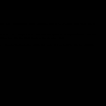
угам. В исследовании представлены прогнозы объема производства по
на 2023 год + актуальные фактические данные по крупнейшим странам-
овных российских производителях экскаваторов.
а – проанализированы суммы контрактов и их количество на текущую